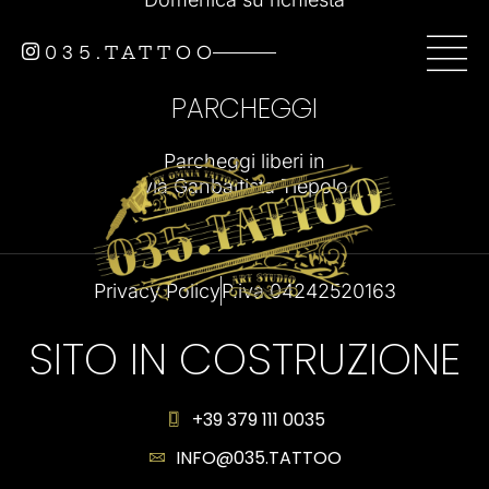
035.TATTOO
PARCHEGGI
Parcheggi liberi in
via Ganbattista Tiepolo
Privacy Policy
P.iva 04242520163
SITO IN COSTRUZIONE
+39 379 111 0035
INFO@035.TATTOO